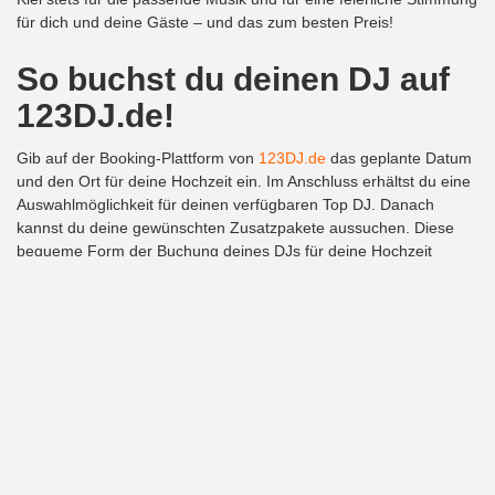
für dich und deine Gäste – und das zum besten Preis!
So buchst du deinen DJ auf
123DJ.de!
Gib auf der Booking-Plattform von
123DJ.de
das geplante Datum
und den Ort für deine Hochzeit ein. Im Anschluss erhältst du eine
Auswahlmöglichkeit für deinen verfügbaren Top DJ. Danach
kannst du deine gewünschten Zusatzpakete aussuchen. Diese
bequeme Form der Buchung deines DJs für deine Hochzeit
erspart dir viel Zeit und Geld. Außerdem hast du immer die beste
Musikbegleitung, abgestimmt auf deine persönlichen Wünsche!
Dein Hochzeits DJ in Kiel
individuelle, direkte und schnelle Buchung über die
Homepage
Hochzeits DJ und Equipment zum geringsten Preis
Trauung, Agape und die Hochzeitsfeier musikalisch betreut
von professionellen Top DJs