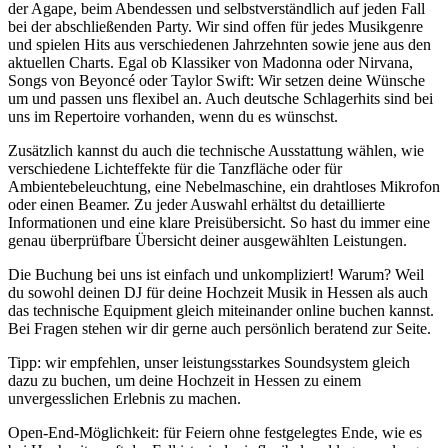
der Agape, beim Abendessen und selbstverständlich auf jeden Fall
bei der abschließenden Party. Wir sind offen für jedes Musikgenre
und spielen Hits aus verschiedenen Jahrzehnten sowie jene aus den
aktuellen Charts. Egal ob Klassiker von Madonna oder Nirvana,
Songs von Beyoncé oder Taylor Swift: Wir setzen deine Wünsche
um und passen uns flexibel an. Auch deutsche Schlagerhits sind bei
uns im Repertoire vorhanden, wenn du es wünschst.
Zusätzlich kannst du auch die technische Ausstattung wählen, wie
verschiedene Lichteffekte für die Tanzfläche oder für
Ambientebeleuchtung, eine Nebelmaschine, ein drahtloses Mikrofon
oder einen Beamer. Zu jeder Auswahl erhältst du detaillierte
Informationen und eine klare Preisübersicht. So hast du immer eine
genau überprüfbare Übersicht deiner ausgewählten Leistungen.
Die Buchung bei uns ist einfach und unkompliziert! Warum? Weil
du sowohl deinen DJ für deine Hochzeit Musik in Hessen als auch
das technische Equipment gleich miteinander online buchen kannst.
Bei Fragen stehen wir dir gerne auch persönlich beratend zur Seite.
Tipp: wir empfehlen, unser leistungsstarkes Soundsystem gleich
dazu zu buchen, um deine Hochzeit in Hessen zu einem
unvergesslichen Erlebnis zu machen.
Open-End-Möglichkeit: für Feiern ohne festgelegtes Ende, wie es