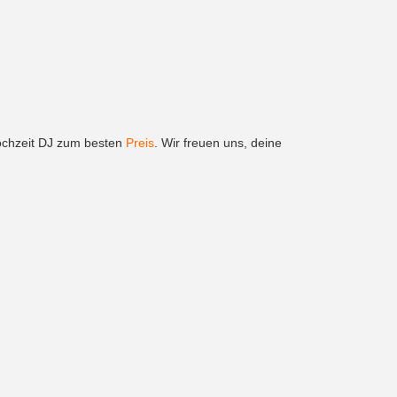
ochzeit DJ zum besten
Preis
. Wir freuen uns, deine
Social
Hamburg
FAQ
München
Facebook
ln
Instagram