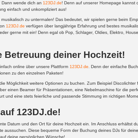
n? Dann wende dich an
123DJ.de
! Denn auf unserer Homepage kannst du
ng einfach und unkompliziert aus!
 musikalisch zu untermalen! Das bedeutet, wir spielen gerne beim Emp
von
123DJ.de
verfügen über langjährige Erfahrung und bestes musikal
er gerne mit ein! Denn egal ob Pop, Schlager, Oldies, Elektro, House
 Betreuung deiner Hochzeit!
infach online über unsere Plattform
123DJ.de
. Denn der einfache Buch
ionen zu den einzelnen Paketen!
e Möglichkeit weitere Optionen zu buchen. Zum Beispiel Discolichter 
er einen Beamer für Präsentationen, eine Nebelmaschine für die per
furt und eine stets feierliche und passende Stimmung im richtigen Mom
 auf 123DJ.de!
te Datum und den Ort für deine Hochzeit ein. Im Anschluss erhältst d
 aussuchen. Diese bequeme Form der Buchung deines DJs für deine Ho
 auf deine persönlichen Wünsche!