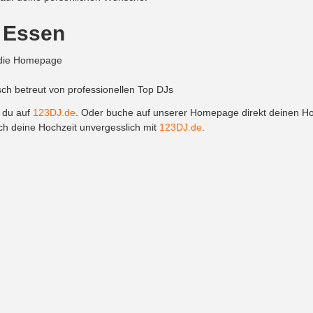
n Essen
r die Homepage
sch betreut von professionellen Top DJs
t du auf
123DJ.de
. Oder buche auf unserer Homepage direkt deinen H
ch deine Hochzeit unvergesslich mit
123DJ.de
.
Info
Hochzeit DJ
Kontakt
Hochzeit DJ in 
Impressum
Hochzeit DJ in 
AGB
Hochzeit DJ in Kö
Datenschutzbestimmungen