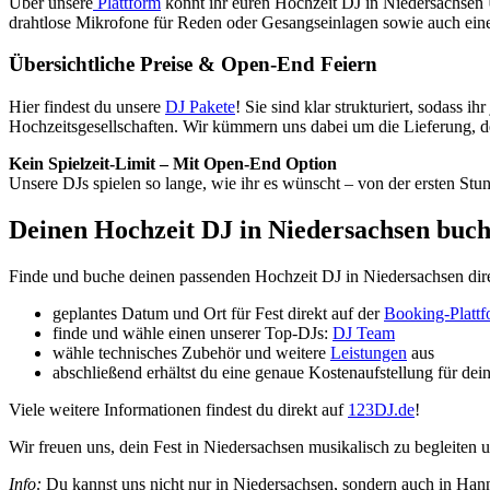
Über unsere
Plattform
könnt ihr euren Hochzeit DJ in Niedersachsen
drahtlose Mikrofone für Reden oder Gesangseinlagen sowie auch ein
Übersichtliche Preise & Open-End Feiern
Hier findest du unsere
DJ Pakete
! Sie sind klar strukturiert, sodass 
Hochzeitsgesellschaften. Wir kümmern uns dabei um die Lieferung, d
Kein Spielzeit-Limit – Mit Open-End Option
Unsere DJs spielen so lange, wie ihr es wünscht – von der ersten St
Deinen Hochzeit DJ in Niedersachsen buch
Finde und buche deinen passenden Hochzeit DJ in Niedersachsen dire
geplantes Datum und Ort für Fest direkt auf der
Booking-Platt
finde und wähle einen unserer Top-DJs:
DJ Team
wähle technisches Zubehör und weitere
Leistungen
aus
abschließend erhältst du eine genaue Kostenaufstellung für dei
Viele weitere Informationen findest du direkt auf
123DJ.de
!
Wir freuen uns, dein Fest in Niedersachsen musikalisch zu begleiten u
Info:
Du kannst uns nicht nur in Niedersachsen, sondern auch in Hann