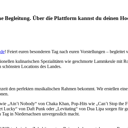
che Begleitung. Über die Plattform kannst du deinen Ho
.de
! Feiert euren besonderen Tag nach euren Vorstellungen – begleitet 
itionellen kulinarischen Spezialitäten wie geschmorte Lammkeule mit R
n schönsten Locations des Landes.
hzeit den perfekten musikalischen Rahmen bekommt. Wir erstellen eine 
onen.
rn wie „Ain’t Nobody“ von Chaka Khan, Pop-Hits wie „Can’t Stop the
t Lucky“ von Daft Punk oder „Levitating“ von Dua Lipa sorgen für gut
en Tag in Niedersachsen unvergesslich macht.