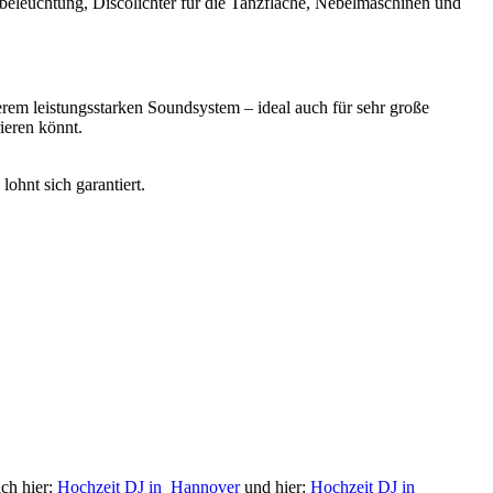
leuchtung, Discolichter für die Tanzfläche, Nebelmaschinen und
nserem leistungsstarken Soundsystem – ideal auch für sehr große
ieren könnt.
ohnt sich garantiert.
ch hier:
Hochzeit DJ in Hannover
und hier:
Hochzeit DJ in