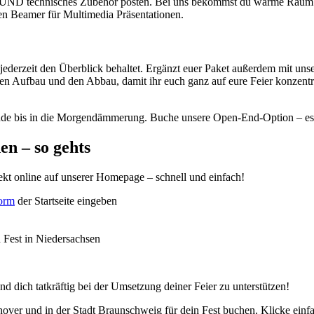
 UND technisches Zubehör posten. Bei uns bekommst du warme Raumbe
en Beamer für Multimedia Präsentationen.
ihr jederzeit den Überblick behaltet. Ergänzt euer Paket außerdem mit u
en Aufbau und den Abbau, damit ihr euch ganz auf eure Feier konzentr
unde bis in die Morgendämmerung. Buche unsere Open-End-Option – es l
en – so gehts
kt online auf unserer Homepage – schnell und einfach!
form
der Startseite eingeben
n Fest in Niedersachsen
nd dich tatkräftig bei der Umsetzung deiner Feier zu unterstützen!
over und in der Stadt Braunschweig für dein Fest buchen. Klicke einfa