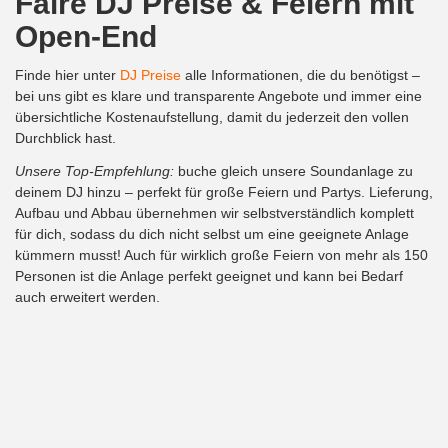
Faire DJ Preise & Feiern mit
Open-End
Finde hier unter
DJ Preise
alle Informationen, die du benötigst –
bei uns gibt es klare und transparente Angebote und immer eine
übersichtliche Kostenaufstellung, damit du jederzeit den vollen
Durchblick hast.
Unsere Top-Empfehlung:
buche gleich unsere Soundanlage zu
deinem DJ hinzu – perfekt für große Feiern und Partys. Lieferung,
Aufbau und Abbau übernehmen wir selbstverständlich komplett
für dich, sodass du dich nicht selbst um eine geeignete Anlage
kümmern musst! Auch für wirklich große Feiern von mehr als 150
Personen ist die Anlage perfekt geeignet und kann bei Bedarf
auch erweitert werden.
Feiern ohne Zeitlimit!
Und das Beste: wir spielen, so lange du willst – wir kennen kein
Zeitlimit bei unserer Open-End-Option! Ob bis spät in die Nacht
oder in die frühen Morgenstunden. Dein Fest soll so lange
dauern, wie du es möchtest!