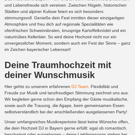
und Lebensfreude sich vereinen. Zwischen Hügeln, historischen
Städten und alpiner Kulisse feiert es sich besonders
stimmungsvoll. Genieße dein Fest inmitten dieser einzigartigen
Atmosphäre und freu dich auf regionale Spezialitäten wie
ofenfrischen Schweinsbraten, knusprige Kartoffelknödel und ein
naturtrübes Kellerbier. So wird deine Hochzeit nicht nur ein
unvergesslicher Moment, sondern auch ein Fest der Sinne – ganz
im Zeichen bayerischer Lebensart!
Deine Traumhochzeit mit
deiner Wunschmusik
Hier gehts zu unserem erfahrenen
DJ Team
. Flexibilität und
Freude zur Musik und tanzfreudigen Stimmung zeichnet uns aus.
Wir begleiten gerne schon den Empfang der Gäste musikalische,
sowie auch die Trauung, die Agape, beim gemeinsamen Essen
selbstverständlich bei der anschließenden ausgelassenen Party!
Unser umfangreiches Musikrepertoire lässt keine Wünsche offen,
die dein Hochzeit DJ in Bayern gerne erfüllt: egal ob romantisch,
beschwingt oder ausgelassen – deine Lieblingssongs stehen bei