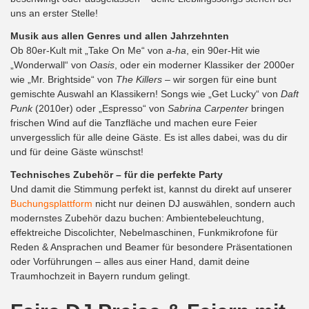
uns an erster Stelle!
Musik aus allen Genres und allen Jahrzehnten
Ob 80er-Kult mit „Take On Me“ von
a-ha
, ein 90er-Hit wie
„Wonderwall“ von
Oasis
, oder ein moderner Klassiker der 2000er
wie „Mr. Brightside“ von
The Killers
– wir sorgen für eine bunt
gemischte Auswahl an Klassikern! Songs wie „Get Lucky“ von
Daft
Punk
(2010er) oder „Espresso“ von
Sabrina Carpenter
bringen
frischen Wind auf die Tanzfläche und machen eure Feier
unvergesslich für alle deine Gäste. Es ist alles dabei, was du dir
und für deine Gäste wünschst!
Technisches Zubehör – für die perfekte Party
Und damit die Stimmung perfekt ist, kannst du direkt auf unserer
Buchungsplattform
nicht nur deinen DJ auswählen, sondern auch
modernstes Zubehör dazu buchen: Ambientebeleuchtung,
effektreiche Discolichter, Nebelmaschinen, Funkmikrofone für
Reden & Ansprachen und Beamer für besondere Präsentationen
oder Vorführungen – alles aus einer Hand, damit deine
Traumhochzeit in Bayern rundum gelingt.