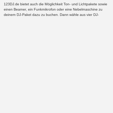
123DJ.de bietet auch die Möglichkeit Ton- und Lichtpakete sowie
einen Beamer, ein Funkmikrofon oder eine Nebelmaschine zu
deinem DJ-Paket dazu zu buchen. Dann wähle aus vier DJ-
Paketen das Passende aus und ergänze es wenn gewünscht mit
Zusatzoptionen. Denn mit der musikalischen Begleitung von
einem Hochzeit DJ in Aachen von
123DJ.de
wird deine Hochzeit
zu einem unvergesslichen Tag. Denn unsere DJs sind
professionell, erfahren und spielen zudem jede gewünschte Musik
– ob Schlager, Charts, Rock oder Elektro.
Mehr über unsere DJs, Preise und Leistungen erfährst du auf
123DJ.de
. Oder buche auf unserer Homepage direkt deinen DJ in
Aachen.
Wir freuen uns, deine Hochzeit mit dem richtigen DJ begleiten zu
dürfen.
Kontakt
Impressum
AGB
Datenschutzerklärung