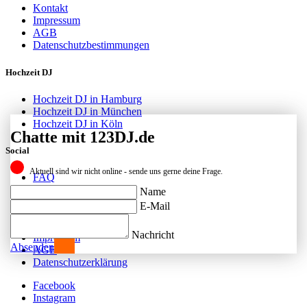
Kontakt
Impressum
AGB
Datenschutzbestimmungen
Hochzeit DJ
Hochzeit DJ in Hamburg
Hochzeit DJ in München
Hochzeit DJ in Köln
Chatte mit 123DJ.de
Social
Aktuell sind wir nicht online - sende uns gerne deine Frage.
FAQ
Facebook
Name
Instagram
E-Mail
Kontakt
Nachricht
Impressum
Absenden
AGB
Datenschutzerklärung
Facebook
Instagram