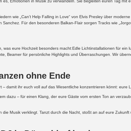
n es, Emotionen in Musik zu verwandeln. Sie begleiten euren Tag mit e
liedern wie „Can’t Help Falling in Love“ von Elvis Presley über moderne
hen Sanchez. Für den besonderen Balkan-Flair sorgen Tracks wie „Jorg
n, was eure Hochzeit besonders macht:Edle Lichtinstallationen für ein 
te, Beamer für persönliche Highlights und Überraschungen. Wir übern
Tanzen ohne Ende
rt – damit ihr euch voll auf das Wesentliche konzentrieren könnt: eure L
tem dazu – für einen Klang, der eure Gäste vom ersten Ton an verzaub
 die Musik verklingt. Tanzt durch die Nacht, stoßt an auf eure Zukunft