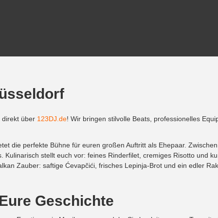
üsseldorf
 direkt über
123DJ.de
! Wir bringen stilvolle Beats, professionelles Eq
etet die perfekte Bühne für euren großen Auftritt als Ehepaar. Zwisch
. Kulinarisch stellt euch vor: feines Rinderfilet, cremiges Risotto und 
an Zauber: saftige Ćevapčići, frisches Lepinja-Brot und ein edler Rak
 Eure Geschichte