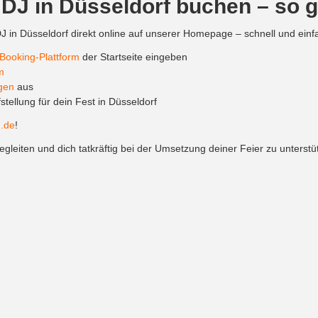
DJ in Düsseldorf buchen – so 
in Düsseldorf direkt online auf unserer Homepage – schnell und einf
Booking-Plattform
der Startseite eingeben
m
gen
aus
tellung für dein Fest in Düsseldorf
.de
!
egleiten und dich tatkräftig bei der Umsetzung deiner Feier zu unterstü
uch in ganz Nordrhein-Westfalen sowie in der Stadt Bonn für dein Fest 
 für deine Hochzeit
tiven Event locations für deinen Hochzeit Balkan DJ in Düsseldorf, bei
r,
perfekt für eine Trauungen im Freien und lockeres Feiern am Wasse
l Platz im Grünen, perfekt für große Feiern mit festlichem Dinner.
biniert mit flexibler Gestaltung für Dekoration, Zeremonie und Tanz.