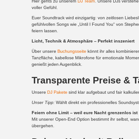
Hier gehts zu unserem
DJ Team
. Unsere DJs verstehe
voller Gefühl.
Euer Soundtrack wird einzigartig: von zeitlosen Liebes
gefühlvollen Songs wie „Until I Found You“ von Step
feiern lassen.
Licht, Technik & Atmosphäre – Perfekt inszeniert
Über unsere
Buchungsseite
könnt ihr alles kombiniere
Tanzfläche, kabellose Mikrofone für emotionale Momen
genießt jeden Augenblick.
Transparente Preise & 
Unsere
DJ Pakete
sind klar aufgebaut und fair kalkulie
Unser Tipp:
Wählt direkt ein professionelles Soundsys
Feiern ohne Limit – weil eure Nacht grenzenlos ist
Mit unserer Open-End Option bestimmt ihr selbst, wann
übergehen.