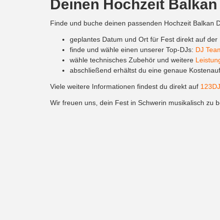
Deinen Hochzeit Balkan 
Finde und buche deinen passenden Hochzeit Balkan DJ 
geplantes Datum und Ort für Fest direkt auf der
finde und wähle einen unserer Top-DJs:
DJ Tea
wähle technisches Zubehör und weitere
Leistun
abschließend erhältst du eine genaue Kostenaufs
Viele weitere Informationen findest du direkt auf
123DJ
Wir freuen uns, dein Fest in Schwerin musikalisch zu b
Info: Du kannst uns nicht nur in Düsseldorf, sondern a
Westfalen
und hier:
Suche DJ in Bonn
.
Locations in Düsseldorf
Hier findest du eine Auswahl von beliebten und attrak
Strandperle
– charmantem Strand und Gartenflai
Nothenhof
– rustikale, elegante Location mit vie
Elegance
– modernes und stilvolles Ambiente kom