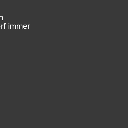
n
orf immer