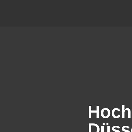
Hochz
Düss