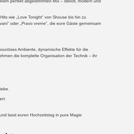
inem perfekt abgestimmten Mix – stilvoll, modern und
 Hits wie „Love Tonight“ von Shouse bis hin zu
ovani“ oder „Pravo vreme“, die eure Gäste gemeinsam
luxuriöses Ambiente, dynamische Effekte für die
ehmen die komplette Organisation der Technik – ihr
iebe.
ert.
 und lasst euren Hochzeitstag in pure Magie