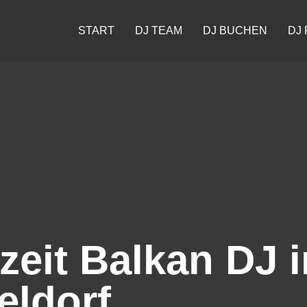
START
DJ TEAM
DJ BUCHEN
DJ 
eit Balkan DJ i
eldorf