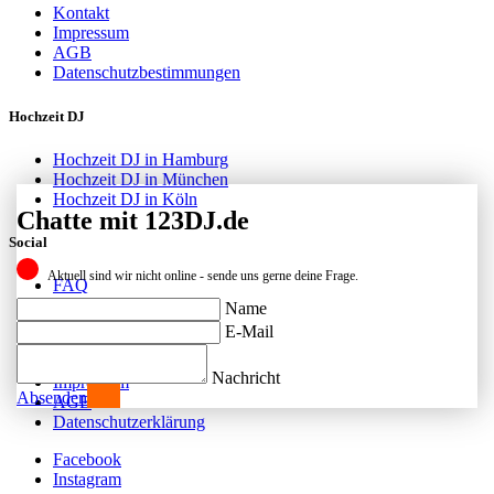
Kontakt
Impressum
AGB
Datenschutzbestimmungen
Hochzeit DJ
Hochzeit DJ in Hamburg
Hochzeit DJ in München
Hochzeit DJ in Köln
Chatte mit 123DJ.de
Social
Aktuell sind wir nicht online - sende uns gerne deine Frage.
FAQ
Facebook
Name
Instagram
E-Mail
Kontakt
Nachricht
Impressum
Absenden
AGB
Datenschutzerklärung
Facebook
Instagram