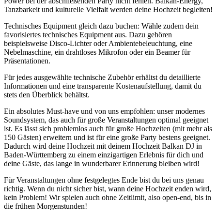
Power bei der abschließenden Party nicht fehlen. Balkan-Energy,
Tanzbarkeit und kulturelle Vielfalt werden deine Hochzeit begleiten!
Technisches Equipment gleich dazu buchen: Wähle zudem dein
favorisiertes technisches Equipment aus. Dazu gehören
beispielsweise Disco-Lichter oder Ambientebeleuchtung, eine
Nebelmaschine, ein drahtloses Mikrofon oder ein Beamer für
Präsentationen.
Für jedes ausgewählte technische Zubehör erhältst du detaillierte
Informationen und eine transparente Kostenaufstellung, damit du
stets den Überblick behältst.
Ein absolutes Must-have und von uns empfohlen: unser modernes
Soundsystem, das auch für große Veranstaltungen optimal geeignet
ist. Es lässt sich problemlos auch für große Hochzeiten (mit mehr als
150 Gästen) erweitern und ist für eine große Party bestens geeignet.
Dadurch wird deine Hochzeit mit deinem Hochzeit Balkan DJ in
Baden-Württemberg zu einem einzigartigen Erlebnis für dich und
deine Gäste, das lange in wunderbarer Erinnerung bleiben wird!
Für Veranstaltungen ohne festgelegtes Ende bist du bei uns genau
richtig. Wenn du nicht sicher bist, wann deine Hochzeit enden wird,
kein Problem! Wir spielen auch ohne Zeitlimit, also open-end, bis in
die frühen Morgenstunden!