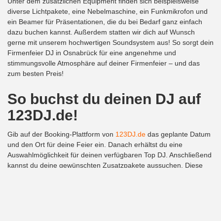
Unter dem zusätzlichen Equipment finden sich beispielsweise
diverse Lichtpakete, eine Nebelmaschine, ein Funkmikrofon und
ein Beamer für Präsentationen, die du bei Bedarf ganz einfach
dazu buchen kannst. Außerdem statten wir dich auf Wunsch
gerne mit unserem hochwertigen Soundsystem aus! So sorgt dein
Firmenfeier DJ in Osnabrück für eine angenehme und
stimmungsvolle Atmosphäre auf deiner Firmenfeier – und das
zum besten Preis!
So buchst du deinen DJ auf
123DJ.de!
Gib auf der Booking-Plattform von
123DJ.de
das geplante Datum
und den Ort für deine Feier ein. Danach erhältst du eine
Auswahlmöglichkeit für deinen verfügbaren Top DJ. Anschließend
kannst du deine gewünschten Zusatzpakete aussuchen. Diese
einfache und bequeme Form der Buchung deines DJs für deine
Firmenfeier erspart dir Zeit und Geld. Außerdem hast du immer
die beste Musikbegleitung, abgestimmt auf deine persönlichen
Wünsche!