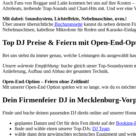
Auch Fans von Reggae und Latin kommen bei uns auf ihre Kosten – o
Afrobeats, treibende Trap-Sounds und Chart-Hits mit. Und wer eine V
Mit dabei: Soundsystem, Lichteffekte, Nebelmaschine, uvm.!
Über unsere übersichtliche
Buchungsseite
kannst du neben deinem Fir
Nebelmaschinen, kabellose Mikrofone für Reden und Karaoke-Einlag
Top DJ Preise & Feiern mit Open-End-Op
Bei uns siehst du immer genau, welche Leistungen du ausgewählt hast
Unsere wärmste Empfehlung:
buche gleich unser Top-Soundsystem mi
Anlieferung, Aufbau und Abbau der gesamten Technik.
Open-End-Option – Feiern ohne Zeitlimit!
Mit unserer Open-End Option spielen wir so lange, wie du es möchtes
Dein Firmenfeier DJ in Mecklenburg-Vo
Finde und buche deinen passenden DJ direkt online auf unserer Home
geplantes Datum und Ort für dein Fest direkt auf der
Booking-P
finde und wähle einen unserer Top-DJs:
DJ Team
wähle dann dein gewünschtes technisches Equipment und weite