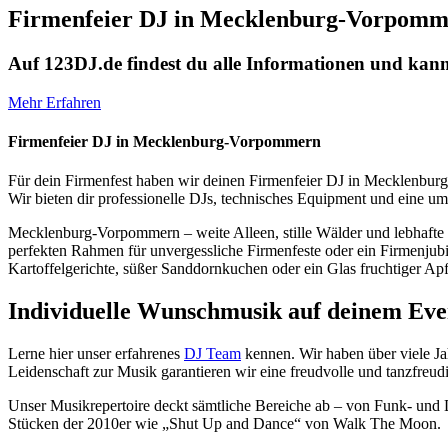
Firmenfeier DJ in Mecklenburg-Vorpom
Auf 123DJ.de findest du alle Informationen und kan
Mehr Erfahren
Firmenfeier DJ in Mecklenburg-Vorpommern
Für dein Firmenfest haben wir deinen Firmenfeier DJ in Mecklenbu
Wir bieten dir professionelle DJs, technisches Equipment und eine
Mecklenburg-Vorpommern – weite Alleen, stille Wälder und lebhafte D
perfekten Rahmen für unvergessliche Firmenfeste oder ein Firmenjubi
Kartoffelgerichte, süßer Sanddornkuchen oder ein Glas fruchtiger Apf
Individuelle Wunschmusik auf deinem Eve
Lerne hier unser erfahrenes
DJ Team
kennen. Wir haben über viele Ja
Leidenschaft zur Musik garantieren wir eine freudvolle und tanzfreu
Unser Musikrepertoire deckt sämtliche Bereiche ab – von Funk- und D
Stücken der 2010er wie „Shut Up and Dance“ von Walk The Moon.