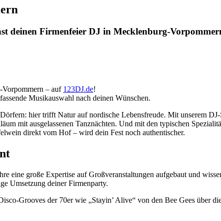
mern
nst deinen Firmenfeier DJ in Mecklenburg-Vorpommern
rg-Vorpommern – auf
123DJ.de
!
 umfassende Musikauswahl nach deinen Wünschen.
örfern: hier trifft Natur auf nordische Lebensfreude. Mit unserem DJ-
läum mit ausgelassenen Tanznächten. Und mit den typischen Spezialitä
elwein direkt vom Hof – wird dein Fest noch authentischer.
nt
hre eine große Expertise auf Großveranstaltungen aufgebaut und wisse
dige Umsetzung deiner Firmenparty.
isco-Grooves der 70er wie „Stayin’ Alive“ von den Bee Gees über die k