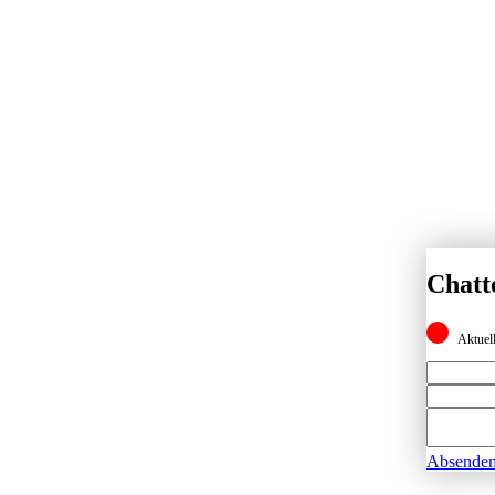
Chatt
Aktuell
Absende