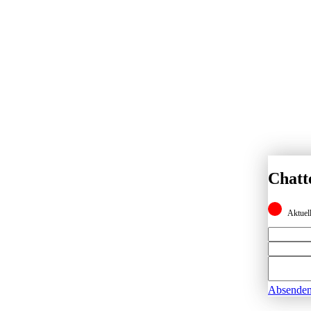
Chatt
Aktuell
Absende