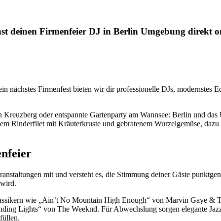
st deinen Firmenfeier DJ in Berlin Umgebung direkt o
in nächstes Firmenfest bieten wir dir professionelle DJs, modernstes
in Kreuzberg oder entspannte Gartenparty am Wannsee: Berlin und das U
rtem Rinderfilet mit Kräuterkruste und gebratenem Wurzelgemüse, dazu 
nfeier
eranstaltungen mit und versteht es, die Stimmung deiner Gäste punktge
 wird.
l-Klassikern wie „Ain’t No Mountain High Enough“ von Marvin Gaye &
linding Lights“ von The Weeknd. Für Abwechslung sorgen elegante Ja
füllen.