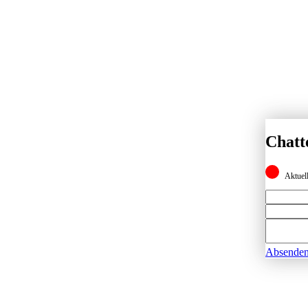
Chatt
Aktuell
Absende