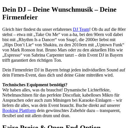
Dein DJ – Deine Wunschmusik – Deine
Firmenfeier
Gleich hier findest du unser erfahrenes
DJ Team
! Ob du auf die 80er
stehst – etwa mit „Take On Me“ von a-ha, bei den 90ern voll dabei
bist mit „Rhythm Is a Dancer“ von Snap!, die 2000er liebst mit
„Hips Don’t Lie“ von Shakira, zu den 2010ern mit „Uptown Funk“
von Mark Ronson feat. Bruno Mars oder zu den aktuellen Hits wie
„Espresso“ von Sabrina Carpenter tanzt – dein Event DJ in Bayern
trifft garantiert den richtigen Ton.
Dein Firmenfeier DJ in Bayern bringt jeden individuellen Sound auf
dein Firmen-Event, dass dich und deine Gäste mitreißen wird.
Technisches Equipment benötigt?
Wir haben alles, was du brauchst! Dynamische Lichteffekte,
Nebelmaschinen für das perfekte Discoflair, kabelloses Mikro für
Ansprachen oder auch zum Mitsingen bei Karaoke-Einlagen – wir
liefern dir alles, was dein Event braucht. Buche direkt auf unserer
Booking Plattform
dein gewünschtes Zubehör dazu – transparent,
flexibel und mit allem drum und dran.
Faire Preise & Open-End-Option