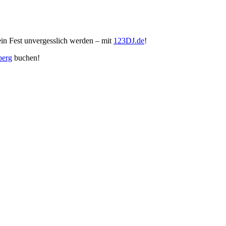
dein Fest unvergesslich werden – mit
123DJ.de
!
berg
buchen!