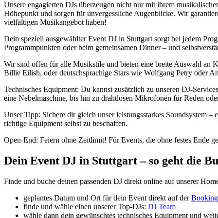
Unsere engagierten DJs überzeugen nicht nur mit ihrem musikalische
Höhepunkt und sorgen für unvergessliche Augenblicke. Wir garantier
vielfältigen Musikangebot haben!
Dein speziell ausgewählter Event DJ in Stuttgart sorgt bei jedem P
Programmpunkten oder beim gemeinsamen Dinner – und selbstverständl
Wir sind offen für alle Musikstile und bieten eine breite Auswahl an
Billie Eilish, oder deutschsprachige Stars wie Wolfgang Petry oder A
Technisches Equipment: Du kannst zusätzlich zu unseren DJ-Services
eine Nebelmaschine, bis hin zu drahtlosen Mikrofonen für Reden oder
Unser Tipp: Sichere dir gleich unser leistungsstarkes Soundsystem – 
richtige Equipment selbst zu beschaffen.
Open-End: Feiern ohne Zeitlimit! Für Events, die ohne festes Ende gep
Dein Event DJ in Stuttgart – so geht die 
Finde und buche deinen passenden DJ direkt online auf unserer Home
geplantes Datum und Ort für dein Event direkt auf der
Booking
finde und wähle einen unserer Top-DJs:
DJ Team
wähle dann dein gewünschtes technisches Equipment und weite