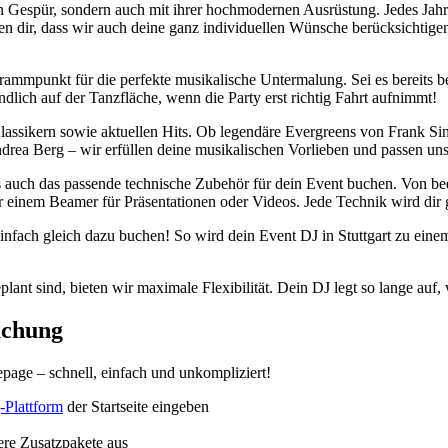
n Gespür, sondern auch mit ihrer hochmodernen Ausrüstung. Jedes Jahr
en dir, dass wir auch deine ganz individuellen Wünsche berücksichti
rogrammpunkt für die perfekte musikalische Untermalung. Sei es berei
ich auf der Tanzfläche, wenn die Party erst richtig Fahrt aufnimmt!
 Klassikern sowie aktuellen Hits. Ob legendäre Evergreens von Frank Sin
ndrea Berg – wir erfüllen deine musikalischen Vorlieben und passen un
 auch das passende technische Zubehör für dein Event buchen. Von bee
 einem Beamer für Präsentationen oder Videos. Jede Technik wird dir g
einfach gleich dazu buchen! So wird dein Event DJ in Stuttgart zu eine
lant sind, bieten wir maximale Flexibilität. Dein DJ legt so lange auf
Buchung
page – schnell, einfach und unkompliziert!
-Plattform
der Startseite eingeben
re Zusatzpakete aus