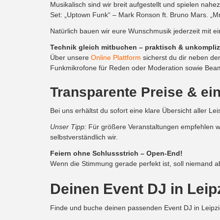
Musikalisch sind wir breit aufgestellt und spielen nah
Set: „Uptown Funk“ – Mark Ronson ft. Bruno Mars. „Mr. B
Natürlich bauen wir eure Wunschmusik jederzeit mit ei
Technik gleich mitbuchen – praktisch & unkompliz
Über unsere
Online Plattform
sicherst du dir neben de
Funkmikrofone für Reden oder Moderation sowie Beame
Transparente Preise & ei
Bei uns erhältst du sofort eine klare Übersicht aller 
Unser Tipp:
Für größere Veranstaltungen empfehlen wi
selbstverständlich wir.
Feiern ohne Schlussstrich – Open-End!
Wenn die Stimmung gerade perfekt ist, soll niemand a
Deinen Event DJ in Leip
Finde und buche deinen passenden Event DJ in Leipzig