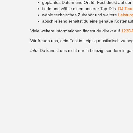
geplantes Datum und Ort für Fest direkt auf der
finde und wähle einen unserer Top-DJs:
DJ Tea
wähle technisches Zubehör und weitere
Leistun
abschließend erhältst du eine genaue Kostenaufs
Viele weitere Informationen findest du direkt auf
123DJ
Wir freuen uns, dein Fest in Leipzig musikalisch zu beg
Info:
Du kannst uns nicht nur in Leipzig, sondern in ga
Event DJ in Dresden
.
Locations in Leipzig für
Hier findest du eine Auswahl von beliebten und attrakt
Parkschloss
– klassisch, großzügig und sehr bel
Westgarten
– modern, urban und flexibel und p
Leuchtenbau
– industrial Look mit modernem Cha