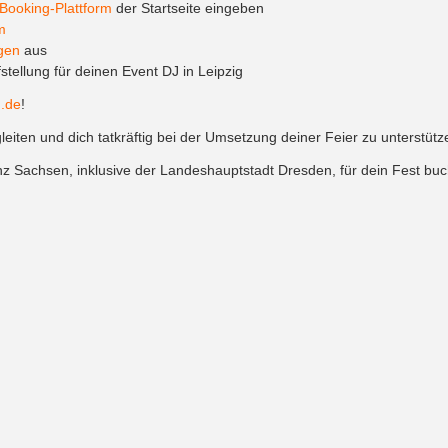
Booking-Plattform
der Startseite eingeben
m
gen
aus
tellung für deinen Event DJ in Leipzig
.de
!
leiten und dich tatkräftig bei der Umsetzung deiner Feier zu unterstütz
nz Sachsen, inklusive der Landeshauptstadt Dresden, für dein Fest buch
 dein Event
iven Event locations für deinen Event DJ in Leipzig, bei denen wir im
iebt mit schönen Außenflächen und viel Platz
erfekt für Sommerfeste oder Business-Veranstaltungen
rme: perfekt für Hochzeit, Firmenfeier oder Party