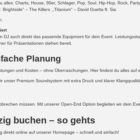
ezu alles: Charts, House, 90er, Schlager, Pop, Soul, Hip-Hop, Rock, Par
rightside“ – The Killers. „Titanium“ – David Guetta ft. Sia.
n.
iert
m DJ auch direkt das passende Equipment für dein Event. Leistungsst
r für Präsentationen stehen bereit.
nfache Planung
Leistungen und Kosten – ohne Überraschungen. Hier findest du alles auf 
r unser Premium Soundsystem mit extra Druck und klarer Klangqualit
bbrechen müssen. Mit unserer Open-End Option begleiten wir dein Event
zig buchen – so gehts
 direkt online auf unserer Homepage – schnell und einfach!