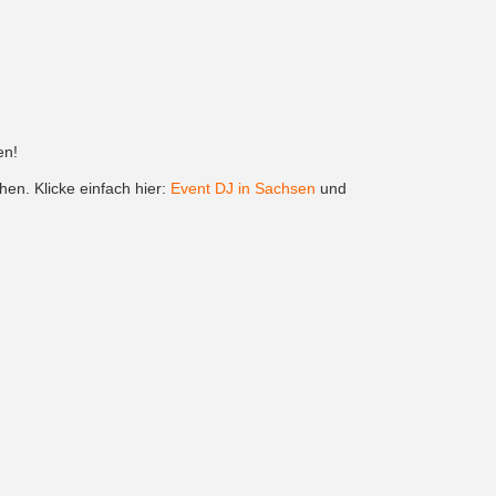
en!
en. Klicke einfach hier:
Event DJ in Sachsen
und
mer wieder gerne gebucht werden: