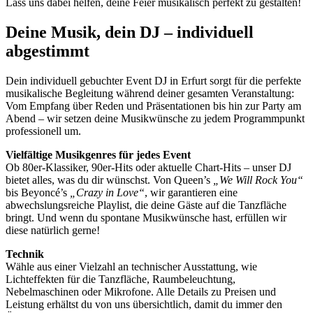
Lass uns dabei helfen, deine Feier musikalisch perfekt zu gestalten!
Deine Musik, dein DJ – individuell
abgestimmt
Dein individuell gebuchter Event DJ in Erfurt sorgt für die perfekte
musikalische Begleitung während deiner gesamten Veranstaltung:
Vom Empfang über Reden und Präsentationen bis hin zur Party am
Abend – wir setzen deine Musikwünsche zu jedem Programmpunkt
professionell um.
Vielfältige Musikgenres für jedes Event
Ob 80er-Klassiker, 90er-Hits oder aktuelle Chart-Hits – unser DJ
bietet alles, was du dir wünschst. Von Queen’s
„We Will Rock You“
bis Beyoncé’s
„Crazy in Love“
, wir garantieren eine
abwechslungsreiche Playlist, die deine Gäste auf die Tanzfläche
bringt. Und wenn du spontane Musikwünsche hast, erfüllen wir
diese natürlich gerne!
Technik
Wähle aus einer Vielzahl an technischer Ausstattung, wie
Lichteffekten für die Tanzfläche, Raumbeleuchtung,
Nebelmaschinen oder Mikrofone. Alle Details zu Preisen und
Leistung erhältst du von uns übersichtlich, damit du immer den