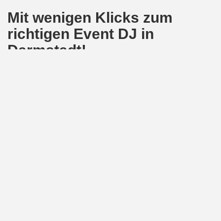
Mit wenigen Klicks zum
richtigen Event DJ in
Darmstadt!
Und so einfach funktioniert die Buchung: Zunächst gibst du alle
Eckdaten deiner Party ein, also Ort, Zeit und Dauer deines
Events. Und sofort siehst du, welcher DJ in Darmstadt verfügbar
ist. Im Folgenden hast du die Möglichkeit, erste Informationen
über deinen zu erfahren. Je nach Wunsch kannst du jetzt auch
zusätzliche Services, zum Beispiel Technik-Pakete, die deine
Buchung ergänzen, in Anspruch nehmen. Füge sie einfach zu
deinem gewählten Servicepaket hinzu.
Buche jetzt deinen Top DJ und lege die musikalische Betreuung
deiner Veranstaltung in professionelle Hände. Erfahre
hier
alles
über unser Angebot, unsere DJs und
Preise