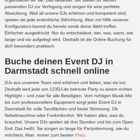
organisieren wir sie. Das bedeutet: Wir stellen dir deinen
passenden DJ zur Verfügung und sorgen für eine perfekte
Abwicklung. Weil all unsere DJs erfahren und kompetent sind,
spielen sie jede erdenkliche Stilrichtung. Aber mit Hilfe unseres
Konfigurators kannst du bereits vorab deine Wahl treffen.
Einfacher ausgedrückt: Nur du entscheidest, wer, was, wann, wie
lange und wo aufgelegt wird. Deshalb ist die Online-Buchung für
dich besonders praktisch.
Buche deinen
Event DJ in
Darmstadt
schnell online
DJs aus unserem Team sind erfahren und lieben, was sie tun.
Deshalb wird jede von 123DJ.de betreute Party zu einem echten
Highlight – und zwar für alle Beteiligten. Vom richtigen Musik-Mix
bis zum professionellem Equipment sorgt jeder Event DJ in
Darmstadt für volle Tanzflächen und beste Stimmung. Ob
Nebelmaschine oder Funkmikrofon: Wir haben alles, was du
brauchst. Unsere DJs spielen ab drei Stunden und bis zum Open
End. Das heißt: Sie sorgen so lange für Partystimmung, wie du
möchtest. Aber: immer zum besten
Preis
.