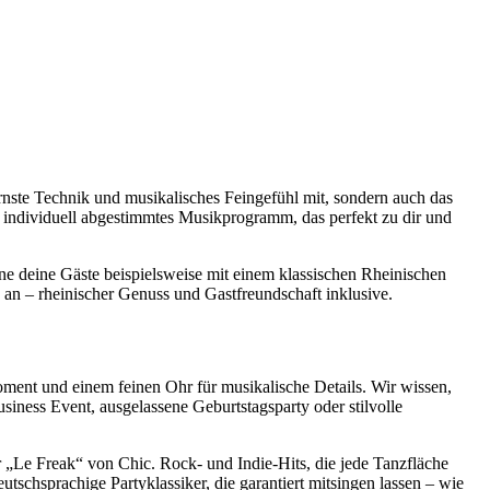
rnste Technik und musikalisches Feingefühl mit, sondern auch das
n individuell abgestimmtes Musikprogramm, das perfekt zu dir und
e deine Gäste beispielsweise mit einem klassischen Rheinischen
 an – rheinischer Genuss und Gastfreundschaft inklusive.
oment und einem feinen Ohr für musikalische Details. Wir wissen,
iness Event, ausgelassene Geburtstagsparty oder stilvolle
r „Le Freak“ von Chic. Rock- und Indie-Hits, die jede Tanzfläche
chsprachige Partyklassiker, die garantiert mitsingen lassen – wie