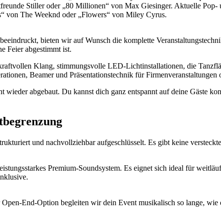
reunde Stiller oder „80 Millionen“ von Max Giesinger. Aktuelle Pop
hts“ von The Weeknd oder „Flowers“ von Miley Cyrus.
 beeindruckt, bieten wir auf Wunsch die komplette Veranstaltungstechn
ne Feier abgestimmt ist.
raftvollen Klang, stimmungsvolle LED-Lichtinstallationen, die Tanzfl
ionen, Beamer und Präsentationstechnik für Firmenveranstaltungen od
t wieder abgebaut. Du kannst dich ganz entspannt auf deine Gäste ko
itbegrenzung
strukturiert und nachvollziehbar aufgeschlüsselt. Es gibt keine verst
eistungsstarkes Premium-Soundsystem. Es eignet sich ideal für weitläu
nklusive.
 Open-End-Option begleiten wir dein Event musikalisch so lange, wie du