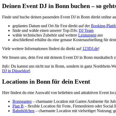
Deinen Event DJ in Bonn buchen – so geht
Finde und buche deinen passenden Event DJ in Bonn direkt online au
geplantes Datum und Ort für Fest direkt auf der
Booking-Platt
finde und wähle einen unserer Top-DJs:
DJ Team
wähle technisches Zubehör und weitere
Leistungen
aus
abschließend erhältst du eine genaue Kostenaufstellung für dei
Viele weitere Informationen findest du direkt auf
123DJ.de
!
Wir freuen uns, dein Fest mit deinem Event DJ in Bonn musikalisch zu
Info:
Du kannst uns nicht nur in Bonn, sondern in ganz Nordrhein-West
DJ in Düsseldorf
.
Locations in Bonn für dein Event
Hier findest du eine Auswahl von beliebten und attraktiven Event lo
Bonngarten
– charmante Location mit Garten Ambiente für Jubi
Plan B
– flexible Location für Feste, Firmenfeiern oder Social
Bahnhöfchen
– charmante Location mit vielseitiger Nutzung; gu