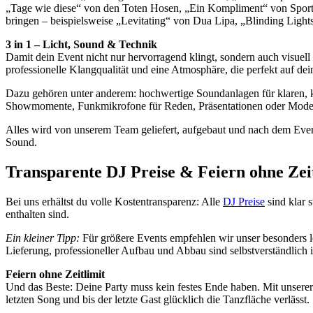
„Tage wie diese“ von den Toten Hosen, „Ein Kompliment“ von Sportf
bringen – beispielsweise „Levitating“ von Dua Lipa, „Blinding Lig
3 in 1 – Licht, Sound & Technik
Damit dein Event nicht nur hervorragend klingt, sondern auch visuell
professionelle Klangqualität und eine Atmosphäre, die perfekt auf dei
Dazu gehören unter anderem: hochwertige Soundanlagen für klaren, k
Showmomente, Funkmikrofone für Reden, Präsentationen oder Moderat
Alles wird von unserem Team geliefert, aufgebaut und nach dem Even
Sound.
Transparente DJ Preise & Feiern ohne Ze
Bei uns erhältst du volle Kostentransparenz: Alle
DJ Preise
sind klar 
enthalten sind.
Ein kleiner Tipp:
Für größere Events empfehlen wir unser besonders l
Lieferung, professioneller Aufbau und Abbau sind selbstverständlich i
Feiern ohne Zeitlimit
Und das Beste: Deine Party muss kein festes Ende haben. Mit unserer
letzten Song und bis der letzte Gast glücklich die Tanzfläche verlässt.