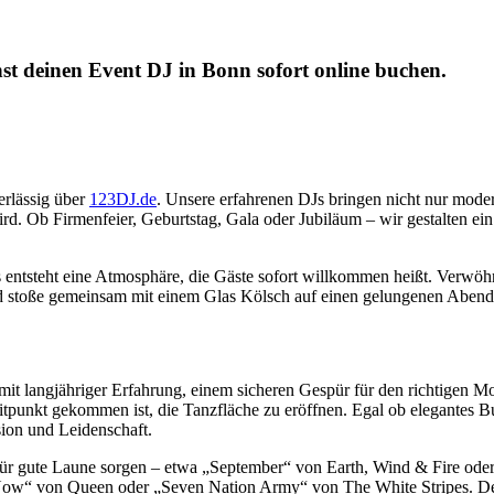
st deinen Event DJ in Bonn sofort online buchen.
erlässig über
123DJ.de
. Unsere erfahrenen DJs bringen nicht nur mode
ird. Ob Firmenfeier, Geburtstag, Gala oder Jubiläum – wir gestalten ei
ntsteht eine Atmosphäre, die Gäste sofort willkommen heißt. Verwöhn
 und stoße gemeinsam mit einem Glas Kölsch auf einen gelungenen Abend
mit langjähriger Erfahrung, einem sicheren Gespür für den richtigen M
tpunkt gekommen ist, die Tanzfläche zu eröffnen. Egal ob elegantes Bus
sion und Leidenschaft.
t für gute Laune sorgen – etwa „September“ von Earth, Wind & Fire ode
Now“ von Queen oder „Seven Nation Army“ von The White Stripes. Deuts