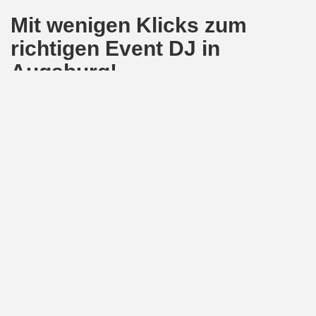
Mit wenigen Klicks zum
richtigen Event DJ in
Augsburg!
Und so einfach funktioniert die Buchung: Zunächst gibst du alle
Eckdaten deiner Party ein, also Ort, Zeit und Dauer deines
Events. Und sofort siehst du, welcher DJ in Augsburg verfügbar
ist. Im Folgenden hast du die Möglichkeit, erste Informationen
über deinen zu erfahren. Je nach Wunsch kannst du jetzt auch
zusätzliche Services, zum Beispiel Technik-Pakete, die deine
Buchung ergänzen, in Anspruch nehmen. Füge sie einfach zu
deinem gewählten Servicepaket hinzu.
Buche deinen Top DJ und lege die musikalische Betreuung deiner
Veranstaltung in professionelle Hände. Erfahre
hier
alles über
unser Angebot, unsere DJs und
Preise