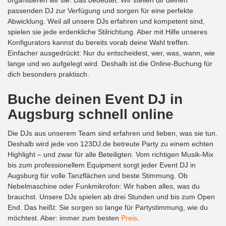
organisieren wir sie. Das bedeutet: Wir stellen dir deinen
passenden DJ zur Verfügung und sorgen für eine perfekte
Abwicklung. Weil all unsere DJs erfahren und kompetent sind,
spielen sie jede erdenkliche Stilrichtung. Aber mit Hilfe unseres
Konfigurators kannst du bereits vorab deine Wahl treffen.
Einfacher ausgedrückt: Nur du entscheidest, wer, was, wann, wie
lange und wo aufgelegt wird. Deshalb ist die Online-Buchung für
dich besonders praktisch.
Buche deinen
Event DJ in
Augsburg
schnell online
Die DJs aus unserem Team sind erfahren und lieben, was sie tun.
Deshalb wird jede von 123DJ.de betreute Party zu einem echten
Highlight – und zwar für alle Beteiligten. Vom richtigen Musik-Mix
bis zum professionellem Equipment sorgt jeder Event DJ in
Augsburg für volle Tanzflächen und beste Stimmung. Ob
Nebelmaschine oder Funkmikrofon: Wir haben alles, was du
brauchst. Unsere DJs spielen ab drei Stunden und bis zum Open
End. Das heißt: Sie sorgen so lange für Partystimmung, wie du
möchtest. Aber: immer zum besten
Preis
.