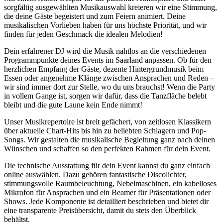
sorgfältig ausgewählten Musikauswahl kreieren wir eine Stimmung,
die deine Gäste begeistert und zum Feiern animiert. Deine
musikalischen Vorlieben haben für uns höchste Priorität, und wir
finden für jeden Geschmack die idealen Melodien!
Dein erfahrener DJ wird die Musik nahtlos an die verschiedenen
Programmpunkte deines Events im Saarland anpassen. Ob für den
herzlichen Empfang der Gäste, dezente Hintergrundmusik beim
Essen oder angenehme Klänge zwischen Ansprachen und Reden –
wir sind immer dort zur Stelle, wo du uns brauchst! Wenn die Party
in vollem Gange ist, sorgen wir dafür, dass die Tanzfläche belebt
bleibt und die gute Laune kein Ende nimmt!
Unser Musikrepertoire ist breit gefächert, von zeitlosen Klassikern
über aktuelle Chart-Hits bis hin zu beliebten Schlagern und Pop-
Songs. Wir gestalten die musikalische Begleitung ganz nach deinen
Wünschen und schaffen so den perfekten Rahmen für dein Event.
Die technische Ausstattung für dein Event kannst du ganz einfach
online auswählen. Dazu gehören fantastische Discolichter,
stimmungsvolle Raumbeleuchtung, Nebelmaschinen, ein kabelloses
Mikrofon für Ansprachen und ein Beamer für Präsentationen oder
Shows. Jede Komponente ist detailliert beschrieben und bietet dir
eine transparente Preisübersicht, damit du stets den Überblick
behältst.