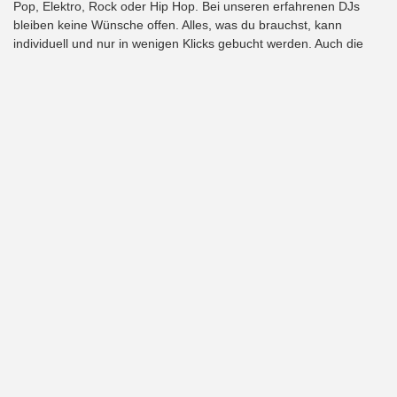
Pop, Elektro, Rock oder Hip Hop. Bei unseren erfahrenen DJs
bleiben keine Wünsche offen. Alles, was du brauchst, kann
individuell und nur in wenigen Klicks gebucht werden. Auch die
Spieldauer kannst du individuell zusammenstellen. Ab drei
Stunden bis Open End ist alles möglich. So erhältst du immer die
richtige Musik für deine Party und schonst die Brieftasche.
individuelle, einfache und schnelle Buchung
Deine Party begleitet von professionellen Top DJs
DJ zum geringsten Preis
Über unsere DJs, Preise und Leistungen erfährst du mehrauf
123DJ.de
. Oder buche auf unserer Homepage direkt deinen DJ
online buchen in Osnabrück zum günstigsten
Preis
. Wir freuen
uns, jeden Anlass mit dem richtigen DJ von 123DJ.de begleiten zu
dürfen.
Kontakt
Impressum
AGB
Datenschutzerklärung