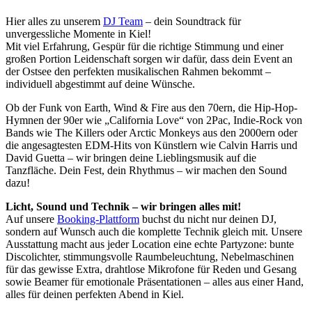
Hier alles zu unserem
DJ Team
– dein Soundtrack für
unvergessliche Momente in Kiel!
Mit viel Erfahrung, Gespür für die richtige Stimmung und einer
großen Portion Leidenschaft sorgen wir dafür, dass dein Event an
der Ostsee den perfekten musikalischen Rahmen bekommt –
individuell abgestimmt auf deine Wünsche.
Ob der Funk von Earth, Wind & Fire aus den 70ern, die Hip-Hop-
Hymnen der 90er wie „California Love“ von 2Pac, Indie-Rock von
Bands wie The Killers oder Arctic Monkeys aus den 2000ern oder
die angesagtesten EDM-Hits von Künstlern wie Calvin Harris und
David Guetta – wir bringen deine Lieblingsmusik auf die
Tanzfläche. Dein Fest, dein Rhythmus – wir machen den Sound
dazu!
Licht, Sound und Technik – wir bringen alles mit!
Auf unsere
Booking-Plattform
buchst du nicht nur deinen DJ,
sondern auf Wunsch auch die komplette Technik gleich mit. Unsere
Ausstattung macht aus jeder Location eine echte Partyzone: bunte
Discolichter, stimmungsvolle Raumbeleuchtung, Nebelmaschinen
für das gewisse Extra, drahtlose Mikrofone für Reden und Gesang
sowie Beamer für emotionale Präsentationen – alles aus einer Hand,
alles für deinen perfekten Abend in Kiel.