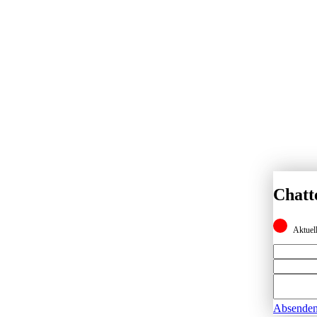
Chatt
Aktuell
Absende