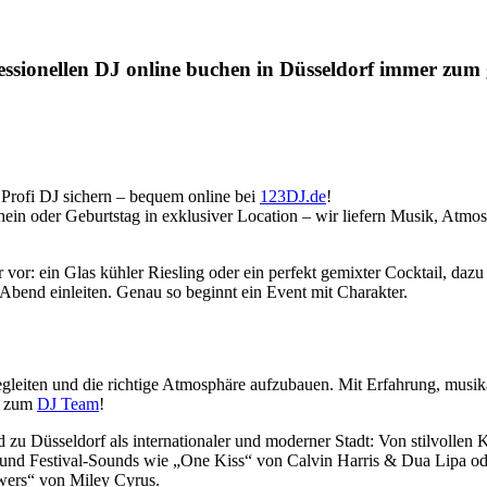
ssionellen DJ online buchen in Düsseldorf immer zum g
 Profi DJ sichern – bequem online bei
123DJ.de
!
n oder Geburtstag in exklusiver Location – wir liefern Musik, Atmosp
 dir vor: ein Glas kühler Riesling oder ein perfekt gemixter Cocktail, 
Abend einleiten. Genau so beginnt ein Event mit Charakter.
begleiten und die richtige Atmosphäre aufzubauen. Mit Erfahrung, mus
ts zum
DJ Team
!
d zu Düsseldorf als internationaler und moderner Stadt: Von stilvollen 
- und Festival-Sounds wie „One Kiss“ von Calvin Harris & Dua Lipa ode
owers“ von Miley Cyrus.