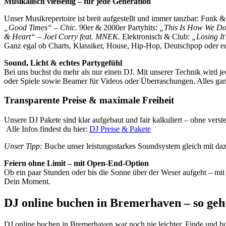
Musikalisch vielseitig – für jede Generation
Unser Musikrepertoire ist breit aufgestellt und immer tanzbar: Funk 
„Good Times“ – Chic.
90er & 2000er Partyhits:
„This Is How We Do 
& Heart“ – Joel Corry feat. MNEK.
Elektronisch & Club:
„Losing It
Ganz egal ob Charts, Klassiker, House, Hip-Hop, Deutschpop oder ec
Sound, Licht & echtes Partygefühl
Bei uns buchst du mehr als nur einen DJ. Mit unserer Technik wird 
oder Spiele sowie Beamer für Videos oder Überraschungen. Alles ga
Transparente Preise & maximale Freiheit
Unsere DJ Pakete sind klar aufgebaut und fair kalkuliert – ohne vers
Alle Infos findest du hier:
DJ Preise & Pakete
Unser Tipp:
Buche unser leistungsstarkes Soundsystem gleich mit da
Feiern ohne Limit – mit Open-End-Option
Ob ein paar Stunden oder bis die Sonne über der Weser aufgeht – mit
Dein Moment.
DJ online buchen in Bremerhaven – so geh
DJ online buchen in Bremerhaven war noch nie leichter. Finde und b