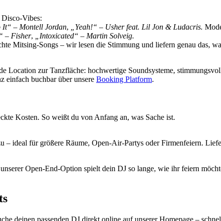
& Disco-Vibes:
It“ – Montell Jordan
,
„Yeah!“ – Usher feat. Lil Jon & Ludacris.
Mode
“ – Fisher
,
„Intoxicated“ – Martin Solveig.
hte Mitsing-Songs – wir lesen die Stimmung und liefern genau das, was
jede Location zur Tanzfläche: hochwertige Soundsysteme, stimmungsvol
nz einfach buchbar über unsere
Booking Platform
.
teckte Kosten. So weißt du von Anfang an, was Sache ist.
zu – ideal für größere Räume, Open-Air-Partys oder Firmenfeiern. Lie
 unserer Open-End-Option spielt dein DJ so lange, wie ihr feiern möch
ts
uche deinen passenden DJ direkt online auf unserer Homepage – schnel