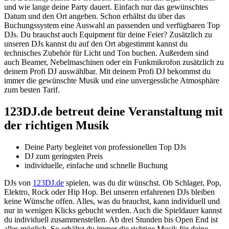
und wie lange deine Party dauert. Einfach nur das gewünschtes
Datum und den Ort angeben. Schon erhältst du über das
Buchungssystem eine Auswahl an passenden und verfügbaren Top
DJs. Du brauchst auch Equipment für deine Feier? Zusätzlich zu
unseren DJs kannst du auf den Ort abgestimmt kannst du
technisches Zubehör für Licht und Ton buchen. Außerdem sind
auch Beamer, Nebelmaschinen oder ein Funkmikrofon zusätzlich zu
deinem Profi DJ auswählbar. Mit deinem Profi DJ bekommst du
immer die gewünschte Musik und eine unvergessliche Atmosphäre
zum besten Tarif.
123DJ.de betreut deine Veranstaltung mit
der richtigen Musik
Deine Party begleitet von professionellen Top DJs
DJ zum geringsten Preis
individuelle, einfache und schnelle Buchung
DJs von
123DJ.de
spielen, was du dir wünschst. Ob Schlager, Pop,
Elektro, Rock oder Hip Hop. Bei unseren erfahrenen DJs bleiben
keine Wünsche offen. Alles, was du brauchst, kann individuell und
nur in wenigen Klicks gebucht werden. Auch die Spieldauer kannst
du individuell zusammenstellen. Ab drei Stunden bis Open End ist
alles möglich. So erhältst du immer die richtige Musik für deine