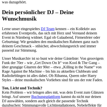
was dazugehört.
Dein persönlicher DJ – Deine
Wunschmusik
Lerne unser eingespieltes
DJ Team
kennen – ein Kollektiv aus
erfahrenen Eventprofis, das sich mit Herz und Verstand deinem
Event in Nürnberg widmet. Egal ob Galaabend, Firmenfeier oder
Geburtstag: Wir gestalten den musikalischen Rahmen ganz nach
deinem Geschmack – stilsicher, abwechslungsreich und immer
passend zur Stimmung.
Unser Musikarchiv ist so bunt wie deine Gästeliste: Von groovigem
Funk der 70er – wie „Get Down On It“ von Kool & The Gang –
über grungige Gitarren der 90er – etwa „Killing in the Name“ von
Rage Against the Machine – bis hin zu aktuellen Clubbeats und
Radiolieblingen ist alles dabei. Ob Rihanna, Queen oder Harry
Styles – deine musikalischen Vorlieben sind für uns der rote Faden.
Ton, Licht und Technik?
Kein Problem – wir bringen alles mit, was dein Event zum Glänzen
bringt. Auf unserer
Buchungsplattform
kannst du nicht nur deinen
DJ auswählen, sondern auch gleich die passende Technik
dazubuchen: Stimmungsvolle Lichtinstallationen, Nebeleffekte für