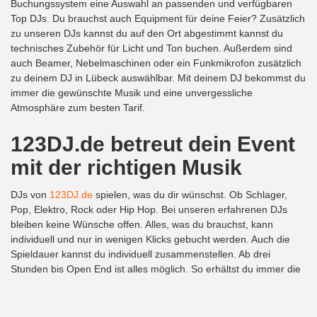
Buchungssystem eine Auswahl an passenden und verfügbaren
Top DJs. Du brauchst auch Equipment für deine Feier? Zusätzlich
zu unseren DJs kannst du auf den Ort abgestimmt kannst du
technisches Zubehör für Licht und Ton buchen. Außerdem sind
auch Beamer, Nebelmaschinen oder ein Funkmikrofon zusätzlich
zu deinem DJ in Lübeck auswählbar. Mit deinem DJ bekommst du
immer die gewünschte Musik und eine unvergessliche
Atmosphäre zum besten Tarif.
123DJ.de betreut dein Event
mit der richtigen Musik
DJs von
123DJ.de
spielen, was du dir wünschst. Ob Schlager,
Pop, Elektro, Rock oder Hip Hop. Bei unseren erfahrenen DJs
bleiben keine Wünsche offen. Alles, was du brauchst, kann
individuell und nur in wenigen Klicks gebucht werden. Auch die
Spieldauer kannst du individuell zusammenstellen. Ab drei
Stunden bis Open End ist alles möglich. So erhältst du immer die
richtige Musik für deine Party und schonst das Geldbörserl.
Deine Party begleitet von professionellen Top DJs