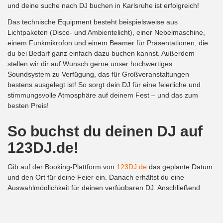
und deine suche nach DJ buchen in Karlsruhe ist erfolgreich!
Das technische Equipment besteht beispielsweise aus
Lichtpaketen (Disco- und Ambientelicht), einer Nebelmaschine,
einem Funkmikrofon und einem Beamer für Präsentationen, die
du bei Bedarf ganz einfach dazu buchen kannst. Außerdem
stellen wir dir auf Wunsch gerne unser hochwertiges
Soundsystem zu Verfügung, das für Großveranstaltungen
bestens ausgelegt ist! So sorgt dein DJ für eine feierliche und
stimmungsvolle Atmosphäre auf deinem Fest – und das zum
besten Preis!
So buchst du deinen DJ auf
123DJ.de!
Gib auf der Booking-Plattform von
123DJ.de
das geplante Datum
und den Ort für deine Feier ein. Danach erhältst du eine
Auswahlmöglichkeit für deinen verfügbaren DJ. Anschließend
kannst du deine gewünschten Zusatzpakete auswählen. Diese
einfache und bequeme Form der Buchung deines DJs erspart dir
Zeit und Geld. Außerdem hast du immer die beste