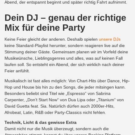
Abend, der entspannt beginnt und später richtig Fahrt aufnimmt.
Dein DJ – genau der richtige
Mix für deine Party
Keine Feier gleicht der anderen. Deshalb spielen
unsere DJs
keine Standard-Playlist herunter, sondern reagieren live auf die
Stimmung deiner Gäste. Gemeinsam planen wir im Vorfeld deine
Musikwünsche, Lieblingsgenres und alles, was auf keinen Fall
laufen soll. So entsteht ein Abend, der sich wirklich nach deiner
Feier anfühlt.
Musikalisch ist fast alles möglich: Von Chart-Hits über Dance, Hip-
Hop und House bis hin zu den Songs, die jeder mitsingen kann.
Besonders beliebt sind Titel wie „Espresso“ von Sabrina
Carpenter, „Don’t Start Now“ von Dua Lipa oder „Titanium“ von
David Guetta feat. Sia. Natürlich dürfen auch 2000er-Hits,
Afrobeat, Latin, R&B oder Party-Classics nicht fehlen.
Technik, Licht & das gewisse Extra
Damit nicht nur die Musik überzeugt, sondern auch die
Atmosphäre stimmt, kannst du über unsere Booking Platform