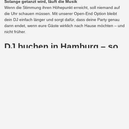
Solange getanzt wird, läuft die Musik
Wenn die Stimmung ihren Höhepunkt erreicht, soll niemand auf
die Uhr schauen müssen. Mit unserer Open-End Option bleibt
dein DJ einfach länger und sorgt dafür, dass deine Party genau
dann endet, wenn eure Gäste wirklich nach Hause möchten – und
nicht früher.
DJ buchen in Hamburg – so
gehts
DJ buchen in Hamburg geht ganz einfach. Finde und buche
deinen passenden DJ direkt online auf unserer Homepage –
schnell und einfach!
geplantes Datum und Ort für Fest direkt auf der
Booking-
Plattform
der Startseite eingeben
finde und wähle einen unserer Top-DJs:
DJ Team
wähle technisches Zubehör und weitere
Leistungen
aus
abschließend erhältst du eine genaue Kostenaufstellung für
dein Fest in Hamburg
Viele weitere Informationen findest du direkt auf
123DJ.de
!