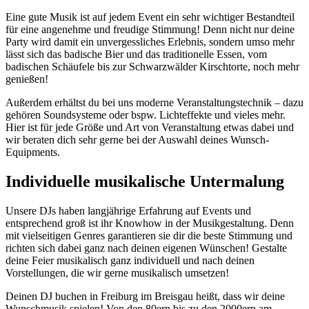
Eine gute Musik ist auf jedem Event ein sehr wichtiger Bestandteil
für eine angenehme und freudige Stimmung! Denn nicht nur deine
Party wird damit ein unvergessliches Erlebnis, sondern umso mehr
lässt sich das badische Bier und das traditionelle Essen, vom
badischen Schäufele bis zur Schwarzwälder Kirschtorte, noch mehr
genießen!
Außerdem erhältst du bei uns moderne Veranstaltungstechnik – dazu
gehören Soundsysteme oder bspw. Lichteffekte und vieles mehr.
Hier ist für jede Größe und Art von Veranstaltung etwas dabei und
wir beraten dich sehr gerne bei der Auswahl deines Wunsch-
Equipments.
Individuelle musikalische Untermalung
Unsere DJs haben langjährige Erfahrung auf Events und
entsprechend groß ist ihr Knowhow in der Musikgestaltung. Denn
mit vielseitigen Genres garantieren sie dir die beste Stimmung und
richten sich dabei ganz nach deinen eigenen Wünschen! Gestalte
deine Feier musikalisch ganz individuell und nach deinen
Vorstellungen, die wir gerne musikalisch umsetzen!
Deinen DJ buchen in Freiburg im Breisgau heißt, dass wir deine
Wunschmusik spielen! Von den 80ern bis zu den 2000ern am